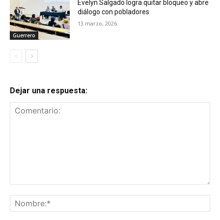
Evelyn Salgado logra quitar bloqueo y abre
diálogo con pobladores
13 marzo, 2026
Guerrero
Dejar una respuesta:
Comentario:
No