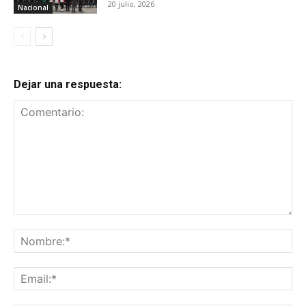
20 julio, 2026
Nacional
Dejar una respuesta:
Comentario:
No
Ema