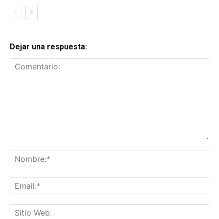
Dejar una respuesta:
Comentario:
No
Ema
Sit