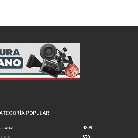
ATEGORÍA POPULAR
acional
4809
ucatán
3701