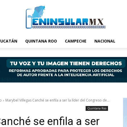
YUCATÁN
QUINTANA ROO
CAMPECHE
NACIONAL
o
Marybel Villegas Canché se enfila a ser la líder del Congreso de...
Quintana Roo
anché se enfila a ser