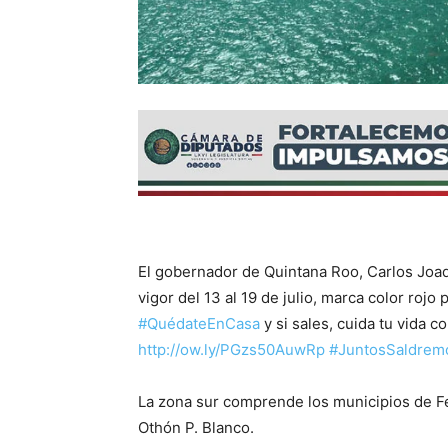
El gobernador de Quintana Roo, Carlos Joa
vigor del 13 al 19 de julio, marca color rojo 
#QuédateEnCasa
y si sales, cuida tu vida c
http://
ow.ly/PGzs50AuwRp
#JuntosSaldrem
La zona sur comprende los municipios de Fel
Othón P. Blanco.