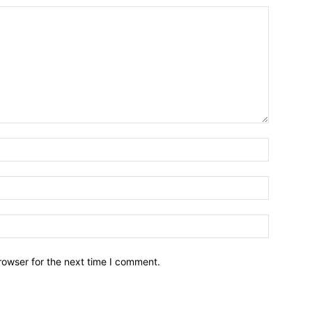
Nombre:
Email:*
Sitio
Web:
rowser for the next time I comment.