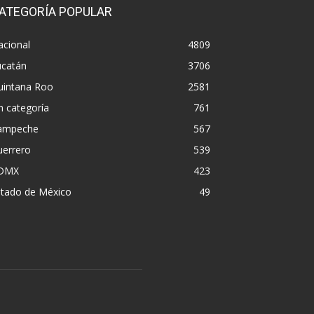
ATEGORÍA POPULAR
acional
4809
ucatán
3706
uintana Roo
2581
n categoría
761
ampeche
567
uerrero
539
DMX
423
stado de México
49