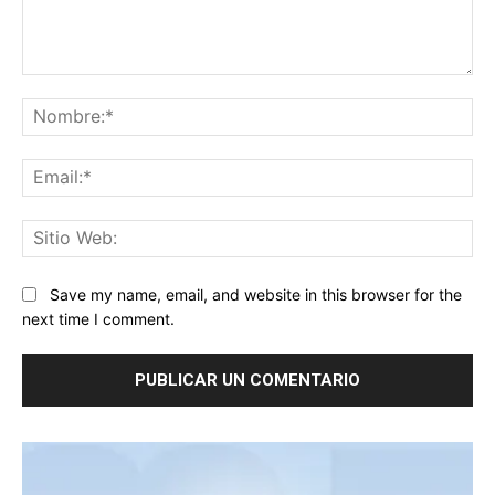
Comentario:
No
Ema
Sit
We
Save my name, email, and website in this browser for the
next time I comment.