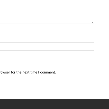
Nombre:
Email:*
Sitio
Web:
rowser for the next time I comment.