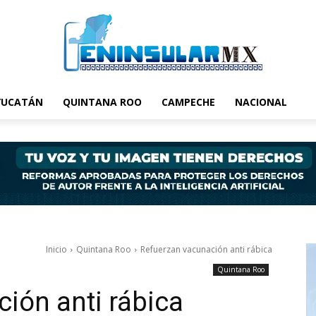
YUCATÁN
QUINTANA ROO
CAMPECHE
NACIONAL
Inicio
Quintana Roo
Refuerzan vacunación anti rábica
Quintana Roo
ión anti rábica