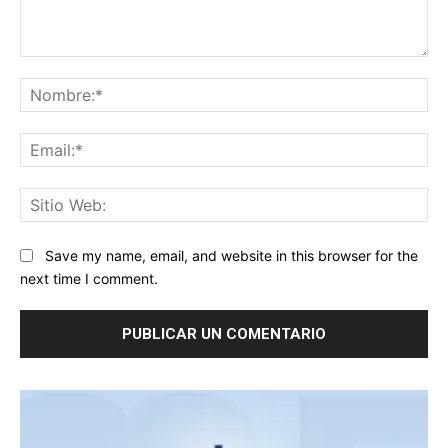
Comentario:
No
Ema
Sit
We
Save my name, email, and website in this browser for the
next time I comment.