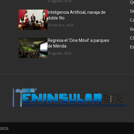
12 agosto, 2019
Q
Si
Inteligencia Artificial, navaja de
doble filo
C
23 febrero, 2023
G
C
Regresa el ‘Cine Móvil’ a parques
de Mérida
E
10 agosto, 2022
ADOS.