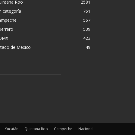
uintana Roo
2581
n categoría
761
ampeche
567
uerrero
539
DMX
423
stado de México
49
Yucatán
Quintana Roo
Campeche
Nacional