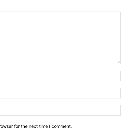
Nombre:
Email:*
Sitio
Web:
rowser for the next time I comment.