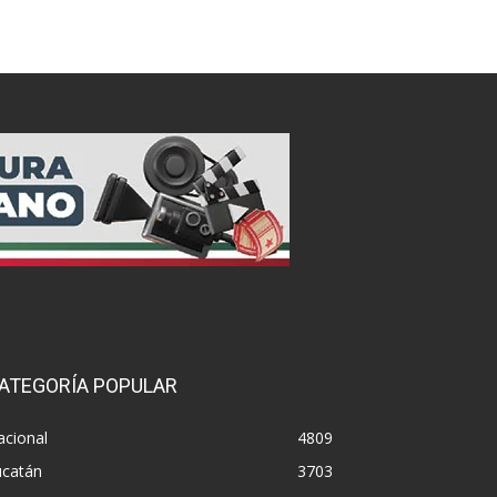
ATEGORÍA POPULAR
acional
4809
ucatán
3703