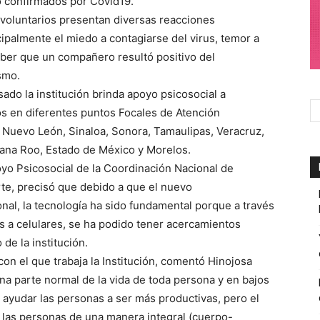
o confirmados por Covid19.
 voluntarios presentan diversas reacciones
ipalmente el miedo a contagiarse del virus, temor a
saber que un compañero resultó positivo del
smo.
do la institución brinda apoyo psicosocial a
os en diferentes puntos Focales de Atención
, Nuevo León, Sinaloa, Sonora, Tamaulipas, Veracruz,
tana Roo, Estado de México y Morelos.
yo Psicosocial de la Coordinación Nacional de
te, precisó que debido a que el nuevo
onal, la tecnología ha sido fundamental porque a través
s a celulares, se ha podido tener acercamientos
de la institución.
n el que trabaja la Institución, comentó Hinojosa
na parte normal de la vida de toda persona y en bajos
e ayudar las personas a ser más productivas, pero el
 las personas de una manera integral (cuerpo-