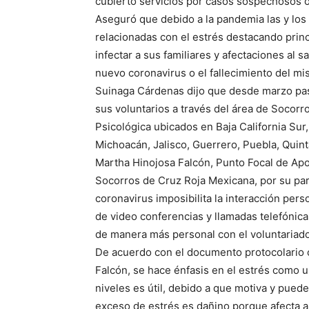
cubierto servicios por casos sospechosos 
Aseguró que debido a la pandemia las y los
relacionadas con el estrés destacando princ
infectar a sus familiares y afectaciones al 
nuevo coronavirus o el fallecimiento del mi
Suinaga Cárdenas dijo que desde marzo pasa
sus voluntarios a través del área de Socorr
Psicológica ubicados en Baja California Sur
Michoacán, Jalisco, Guerrero, Puebla, Quin
Martha Hinojosa Falcón, Punto Focal de Apo
Socorros de Cruz Roja Mexicana, por su par
coronavirus imposibilita la interacción pers
de video conferencias y llamadas telefónica
de manera más personal con el voluntariado 
De acuerdo con el documento protocolario co
Falcón, se hace énfasis en el estrés como u
niveles es útil, debido a que motiva y pued
exceso de estrés es dañino porque afecta a