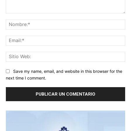
Comentario:
No
Ema
Sit
We
Save my name, email, and website in this browser for the
next time I comment.