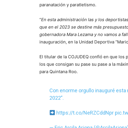
paranatación y paratletismo.
“
En esta administración las y los deportist
que en el 2023 se destine más presupuesto
gobernadora Mara Lezama y no vamos a fall
inauguración, en la Unidad Deportiva “Mario
El titular de la COJUDEQ confió en que los 
los que consigan su pase su pase a la máxi
para Quintana Roo.
Con enorme orgullo inauguré es
2022”.
https://t.co/NeRZCddNpr
pic.t
— Eric Arcila Arjona (@ArcilaArjona