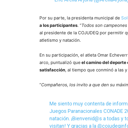
Por su parte, la presidenta municipal de
Sol
a los participantes
. “
Todos son campeones s
al presidente de la COJUDEQ por permitir qu
atletismo y natación.
En su participación, el atleta Omar Echeverrí
arco, puntualizó que
el camino del deporte 
satisfacción
, al tiempo que conminó a las y
“
Compañeros, los invito a que den su máxim
Me siento muy contenta de informa
Juegos Paranacionales CONADE 2022
natación. ¡Bienvenid@s a todas y t
visitan! Y gracias a la
@cojudeqinf