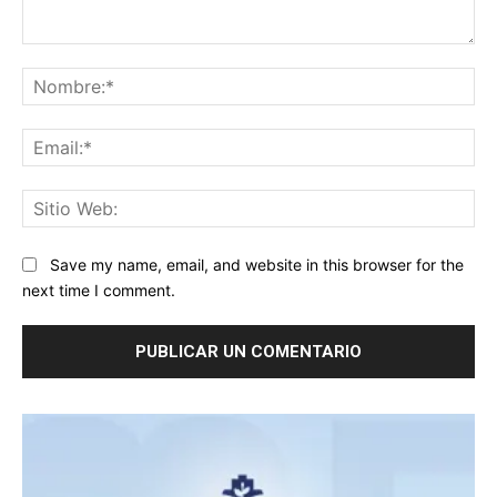
Comentario:
No
Ema
Sit
We
Save my name, email, and website in this browser for the
next time I comment.