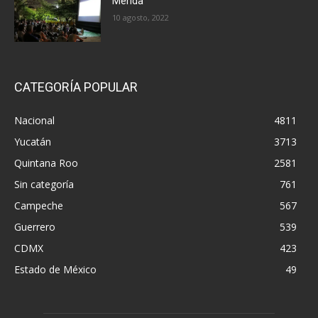
Mérida
10 agosto, 2022
CATEGORÍA POPULAR
Nacional
4811
Yucatán
3713
Quintana Roo
2581
Sin categoría
761
Campeche
567
Guerrero
539
CDMX
423
Estado de México
49