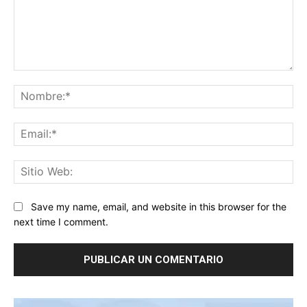
Comentario:
No
Ema
Sit
We
Save my name, email, and website in this browser for the
next time I comment.