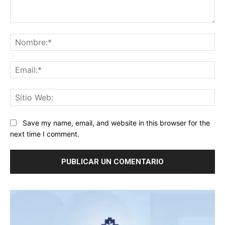
Comentario:
No
Ema
Sit
We
Save my name, email, and website in this browser for the
next time I comment.