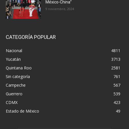
México-China”
9 noviembre, 2024
CATEGORÍA POPULAR
Nacional
4811
Yucatán
3713
Quintana Roo
2581
Sin categoría
761
Campeche
567
Guerrero
539
CDMX
423
Estado de México
49