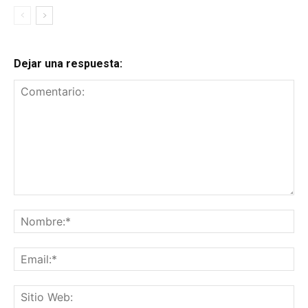
Dejar una respuesta:
Comentario:
No
Ema
Sit
We