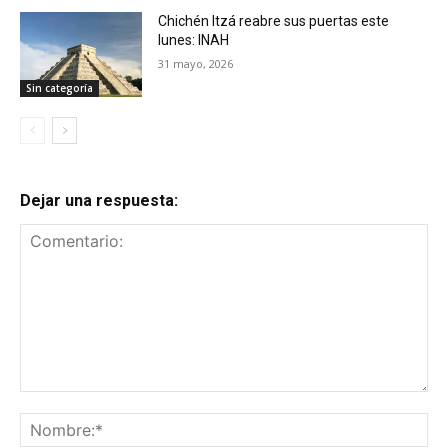
Chichén Itzá reabre sus puertas este
lunes: INAH
31 mayo, 2026
Sin categoría
Dejar una respuesta:
Comentario:
No