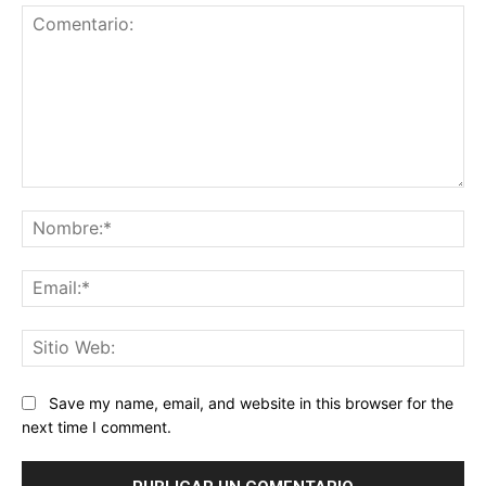
Comentario:
No
Ema
Sit
We
Save my name, email, and website in this browser for the
next time I comment.