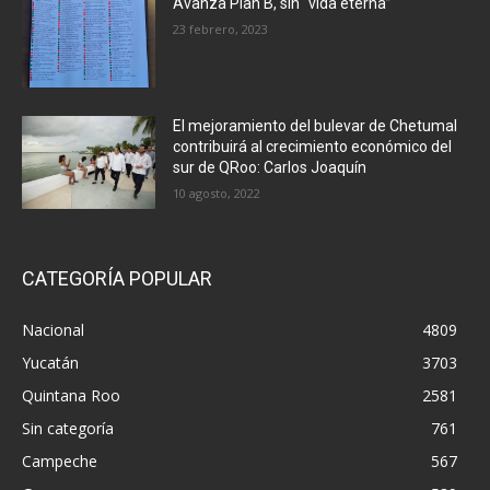
Avanza Plan B, sin “vida eterna”
23 febrero, 2023
El mejoramiento del bulevar de Chetumal
contribuirá al crecimiento económico del
sur de QRoo: Carlos Joaquín
10 agosto, 2022
CATEGORÍA POPULAR
Nacional
4809
Yucatán
3703
Quintana Roo
2581
Sin categoría
761
Campeche
567