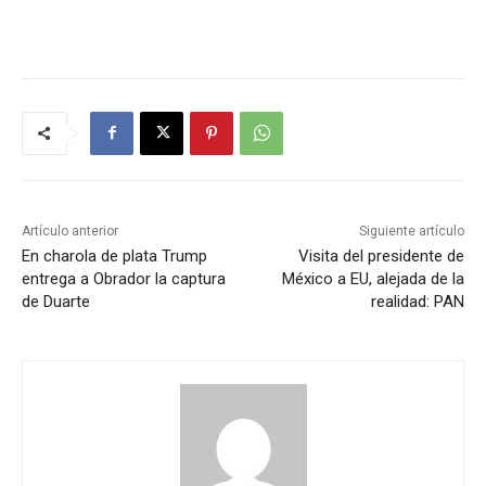
Artículo anterior
Siguiente artículo
En charola de plata Trump
Visita del presidente de
entrega a Obrador la captura
México a EU, alejada de la
de Duarte
realidad: PAN