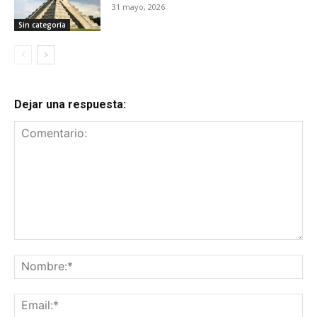
31 mayo, 2026
Sin categoría
Dejar una respuesta:
Comentario:
No
Ema