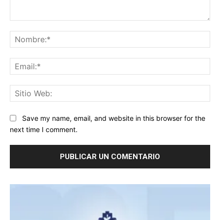
Comentario:
No
Ema
Sit
We
Save my name, email, and website in this browser for the
next time I comment.