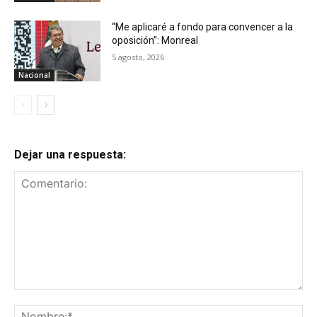
“Me aplicaré a fondo para convencer a la
oposición”: Monreal
5 agosto, 2026
Nacional
Dejar una respuesta:
Comentario:
No