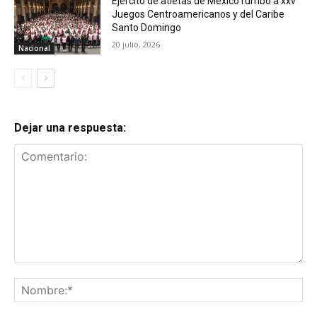
Ejército de atletas de México rumbo a xxv
Juegos Centroamericanos y del Caribe
Santo Domingo
20 julio, 2026
Nacional
Dejar una respuesta:
Comentario:
No