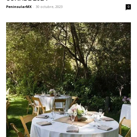
PeninsularMX
-
30 octubre, 2023
0