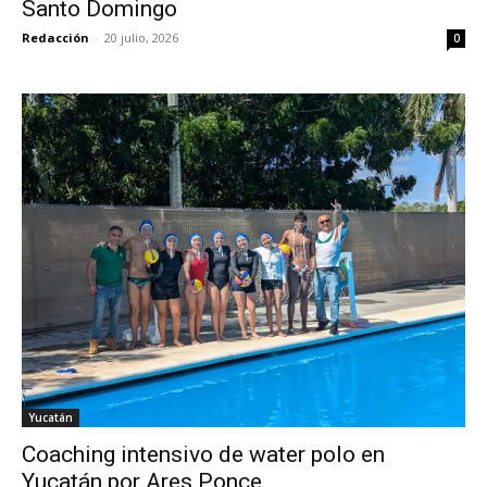
Santo Domingo
Redacción
-
20 julio, 2026
0
Yucatán
Coaching intensivo de water polo en
Yucatán por Ares Ponce