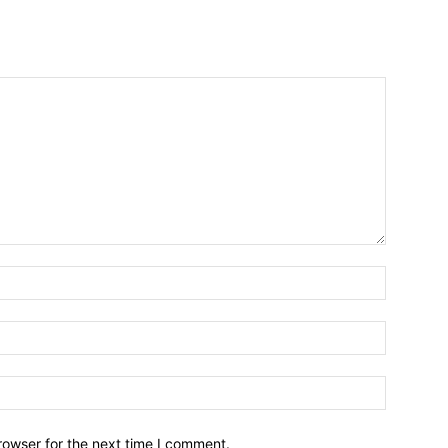
Nombre:
Email:*
Sitio
Web:
rowser for the next time I comment.