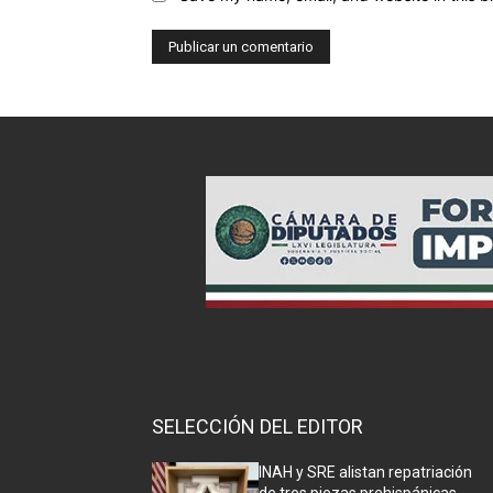
SELECCIÓN DEL EDITOR
INAH y SRE alistan repatriación
de tres piezas prehispánicas