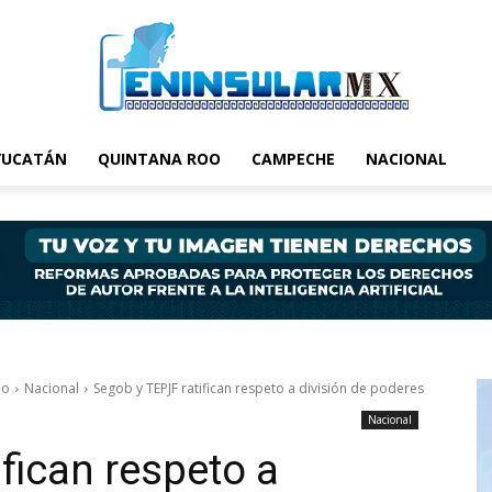
YUCATÁN
QUINTANA ROO
CAMPECHE
NACIONAL
io
Nacional
Segob y TEPJF ratifican respeto a división de poderes
Nacional
fican respeto a