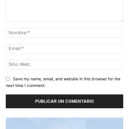
Comentario:
No
Ema
Sit
We
Save my name, email, and website in this browser for the
next time I comment.