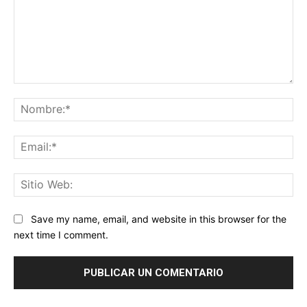
Comentario:
No
Ema
Sit
We
Save my name, email, and website in this browser for the
next time I comment.