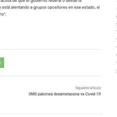
acusa de que el gobierno federal o desde la
 está alentando a grupos opositores en ese estado, si
mo”.
Siguiente artículo
OMS palomea dexametasona vs Covid-19