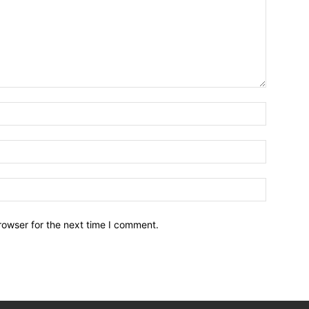
Nombre:
Email:*
Sitio
Web:
rowser for the next time I comment.