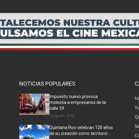
NOTICIAS POPULARES
C
Impuesto nuevo provoca
N
molestia a empresarios de la
Y
calle 59
12 agosto, 2019
Q
Si
Quintana Roo celebran 120 años
de su creación como territorio
C