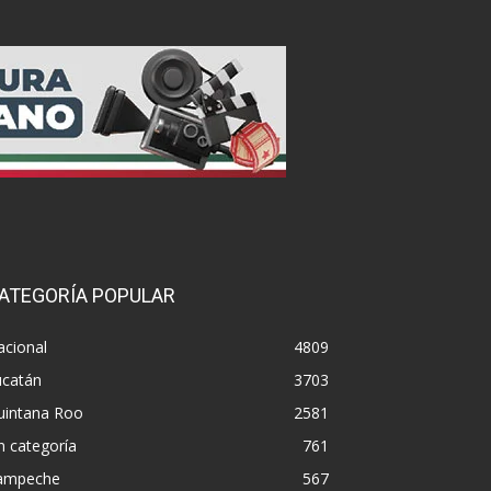
ATEGORÍA POPULAR
acional
4809
ucatán
3703
uintana Roo
2581
n categoría
761
ampeche
567