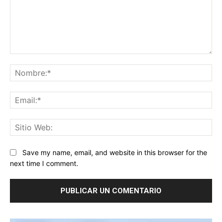
Comentario:
No
Ema
Sit
We
Save my name, email, and website in this browser for the
next time I comment.