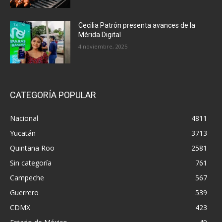
Cecilia Patrón presenta avances de la
Mérida Digital
4 noviembre, 2025
CATEGORÍA POPULAR
Nacional
4811
Yucatán
3713
Quintana Roo
2581
Sin categoría
761
Campeche
567
Guerrero
539
CDMX
423