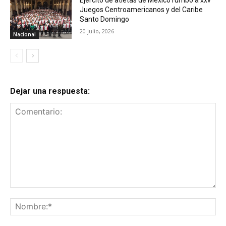
Ejército de atletas de México rumbo a xxv
Juegos Centroamericanos y del Caribe
Santo Domingo
20 julio, 2026
Nacional
Dejar una respuesta:
Comentario:
No