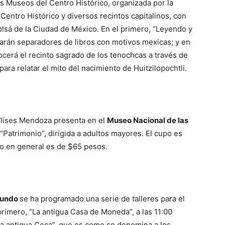
os Museos del Centro Histórico, organizada por la
 Centro Histórico y diversos recintos capitalinos, con
Tolsá de la Ciudad de México. En el primero, “Leyendo y
arán separadores de libros con motivos mexicas; y en
cerá el recinto sagrado de los tenochcas a través de
ra relatar el mito del nacimiento de Huitzilopochtli.
a Wlises Mendoza presenta en el
Museo Nacional de las
 “Patrimonio”, dirigida a adultos mayores. El cupo es
co en general es de $65 pesos.
 Mundo
se ha programado una serie de talleres para el
primero, “La antigua Casa de Moneda”, a las 11:00
e la antigua Ceca”, que es como se denomina a los