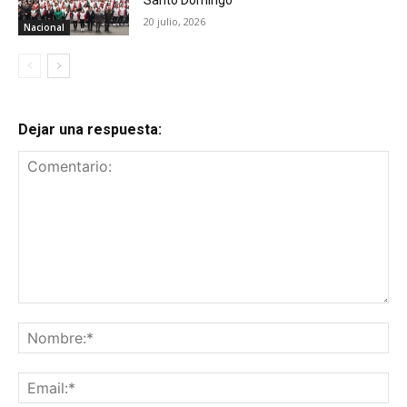
Santo Domingo
20 julio, 2026
Nacional
Dejar una respuesta:
Comentario:
No
Ema