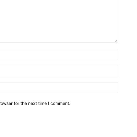
Nombre:
Email:*
Sitio
Web:
rowser for the next time I comment.