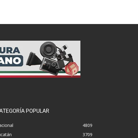
ATEGORÍA POPULAR
acional
4809
ucatán
3709