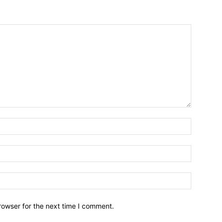
Nombre:
Email:*
Sitio
Web:
rowser for the next time I comment.