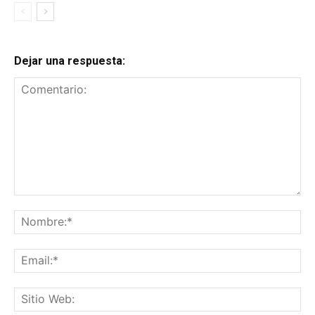
Dejar una respuesta:
Comentario:
No
Ema
Sit
We