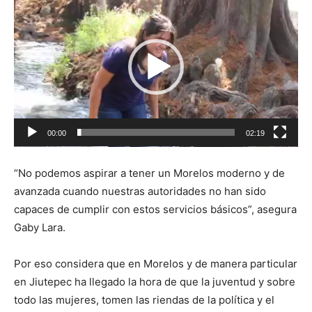
e
p
r
o
d
u
c
00:00
02:19
t
o
“No podemos aspirar a tener un Morelos moderno y de
r
avanzada cuando nuestras autoridades no han sido
d
capaces de cumplir con estos servicios básicos”, asegura
e
Gaby Lara.
v
í
Por eso considera que en Morelos y de manera particular
d
en Jiutepec ha llegado la hora de que la juventud y sobre
e
todo las mujeres, tomen las riendas de la política y el
o