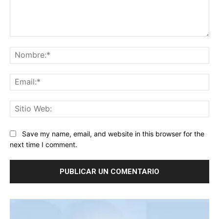
Comentario:
No
Ema
Sit
We
Save my name, email, and website in this browser for the
next time I comment.