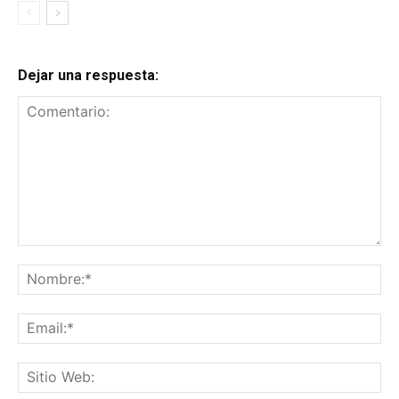
Dejar una respuesta:
Comentario:
No
Ema
Sit
We