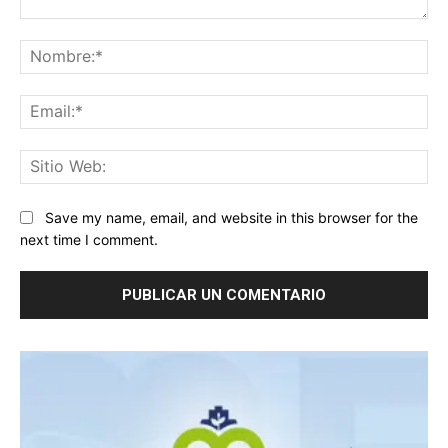
Comentario:
No
Ema
Sit
We
Save my name, email, and website in this browser for the
next time I comment.