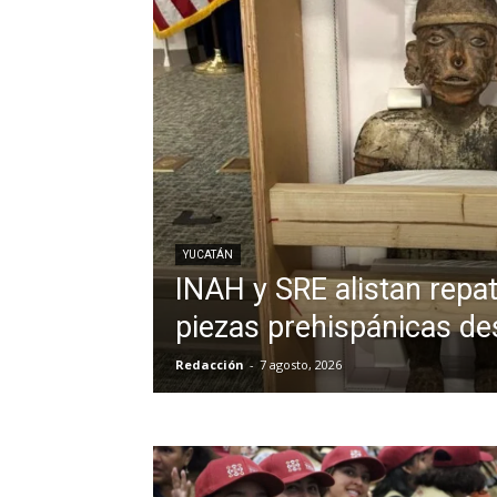
YUCATÁN
INAH y SRE alistan repat
piezas prehispánicas d
Redacción
-
7 agosto, 2026