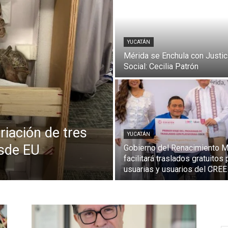
YUCATÁN
Mérida se Enchula con Justic
Social: Cecilia Patrón
riación de tres
YUCATÁN
esde EU
Gobierno del Renacimiento 
facilitará traslados gratuitos 
usuarias y usuarios del CREE