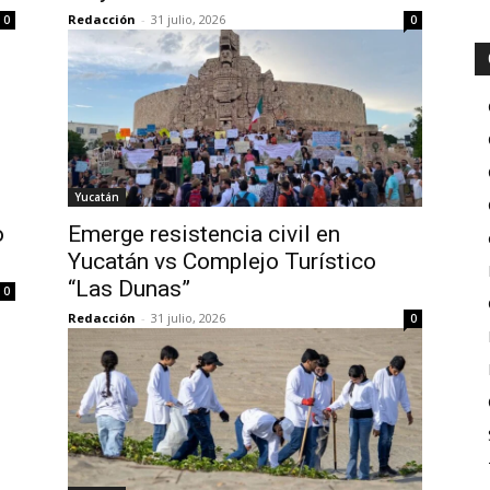
Redacción
-
31 julio, 2026
0
0
Yucatán
o
Emerge resistencia civil en
Yucatán vs Complejo Turístico
“Las Dunas”
0
Redacción
-
31 julio, 2026
0