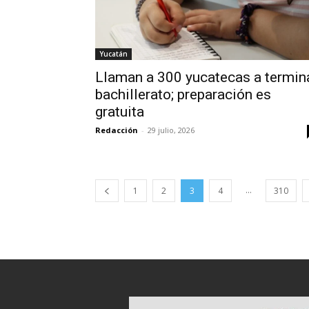
Yucatán
Llaman a 300 yucatecas a termin
bachillerato; preparación es
gratuita
Redacción
-
29 julio, 2026
...
1
2
3
4
310