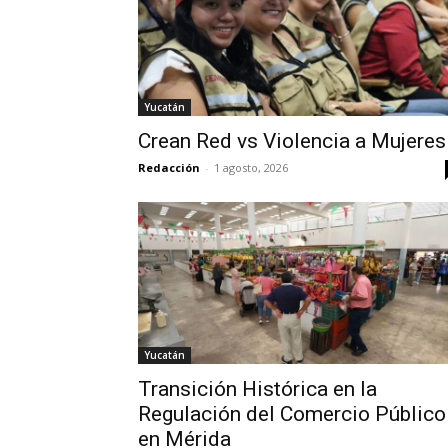
Yucatán
Crean Red vs Violencia a Mujeres
Redacción
-
1 agosto, 2026
Yucatán
Transición Histórica en la
Regulación del Comercio Público
en Mérida