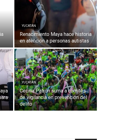
YUCATÁN
ia
Renacimiento Maya hace historia
en atención a personas autistas
YUCATÁN
Maya
Cecilia Patrón suma a comités
para
de vigilancia en prevención del
delito