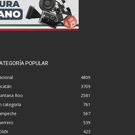
ATEGORÍA POPULAR
acional
4809
ucatán
3709
uintana Roo
2581
n categoría
761
ampeche
567
uerrero
539
DMX
423