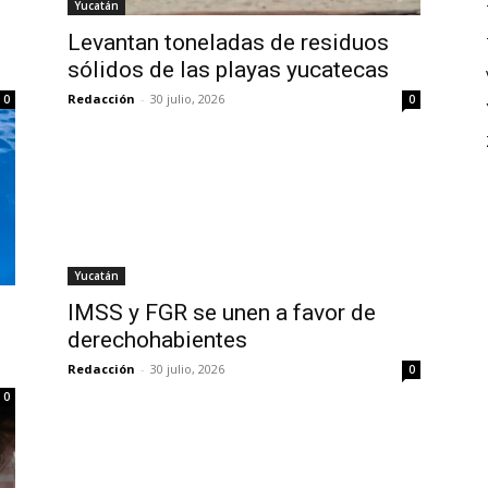
Yucatán
Levantan toneladas de residuos
sólidos de las playas yucatecas
Redacción
-
30 julio, 2026
0
0
Yucatán
IMSS y FGR se unen a favor de
derechohabientes
Redacción
-
30 julio, 2026
0
0