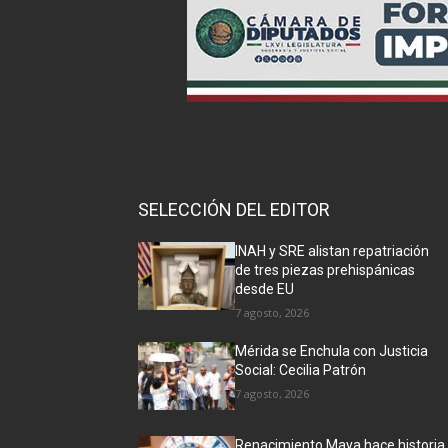
SELECCIÓN DEL EDITOR
INAH y SRE alistan repatriación
de tres piezas prehispánicas
desde EU
7 agosto, 2026
Mérida se Enchula con Justicia
Social: Cecilia Patrón
7 agosto, 2026
Renacimiento Maya hace historia