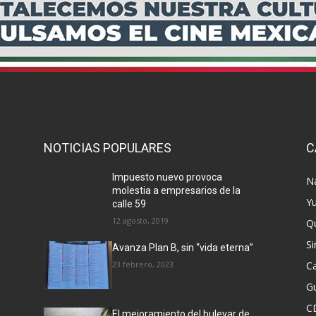
NOTICIAS POPULARES
C
Impuesto nuevo provoca
N
molestia a empresarios de la
Y
calle 59
12 agosto, 2019
Q
Si
Avanza Plan B, sin “vida eterna”
23 febrero, 2023
C
G
C
El mejoramiento del bulevar de