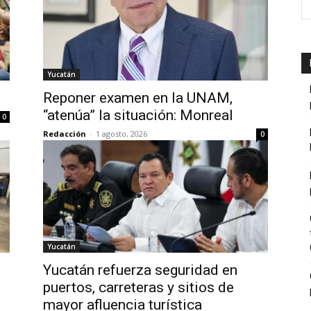
Yucatán
Reponer examen en la UNAM,
“atenúa” la situación: Monreal
0
Redacción
-
1 agosto, 2026
0
Yucatán
Yucatán refuerza seguridad en
puertos, carreteras y sitios de
mayor afluencia turística