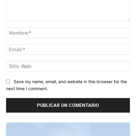
Comentario:
No
Ema
Sit
We
Save my name, email, and website in this browser for the
next time I comment.