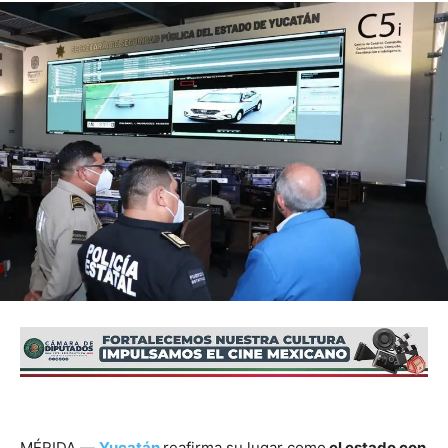
MÉRIDA.—
Yucatán
reafirma su lugar como
el estado con