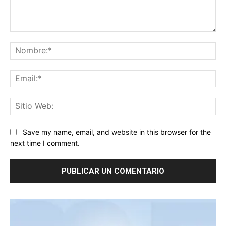
Comentario:
No
Ema
Sit
We
Save my name, email, and website in this browser for the
next time I comment.