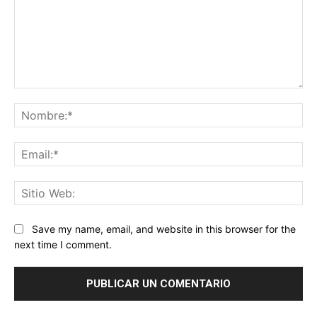
Comentario:
No
Ema
Sit
We
Save my name, email, and website in this browser for the
next time I comment.