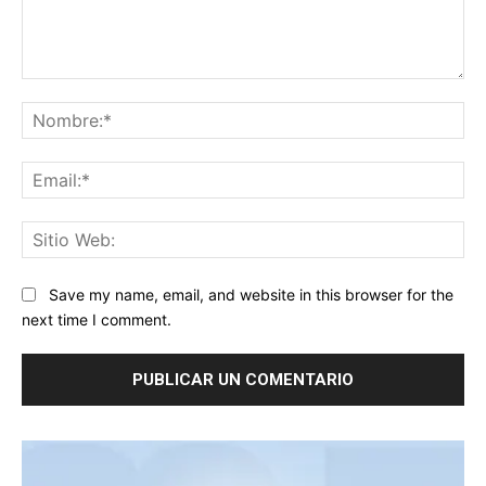
Comentario:
No
Ema
Sit
We
Save my name, email, and website in this browser for the
next time I comment.