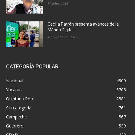
14 julio, 2022
Cecilia Patrón presenta avances de la
Mérida Digital
4 noviembre, 2025
CATEGORÍA POPULAR
Nacional
4809
Yucatán
3703
Quintana Roo
2581
Sin categoría
761
Campeche
567
Guerrero
539
CDMX
423