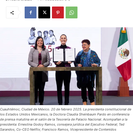
Cuauhtémoc, Ciudad de México. 20 de febrero 2025. La presidenta constitucional de
los Estados Unidos Mexicanos, la Doctora Claudia Sheinbaum Pardo en conferencia
de prensa matutina en el salón de la Tesorería de Palacio Nacional. Acompañan a la
presidenta: Ernestina Godoy Ramos, consejera jurídica del Ejecutivo Federal; Ted
Sarandos, Co-CEO Netflix; Francisco Ramos, Vicepresidente de Contenidos