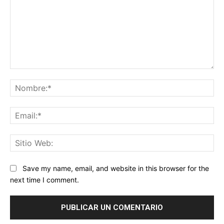
Comentario:
No
Ema
Sit
We
Save my name, email, and website in this browser for the
next time I comment.