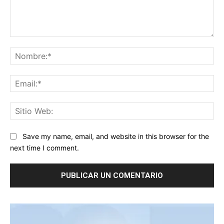
Comentario:
No
Ema
Sit
We
Save my name, email, and website in this browser for the
next time I comment.