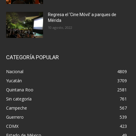
Regresa el ‘Cine Móvil’ a parques de
Mérida
10 agosto, 2022
CATEGORÍA POPULAR
Nacional
4809
Yucatán
3709
Quintana Roo
2581
Sin categoría
761
Campeche
567
Guerrero
539
CDMX
423
Estado de México
49