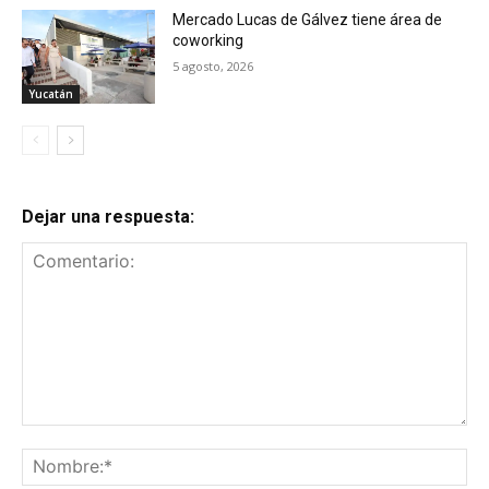
Mercado Lucas de Gálvez tiene área de
coworking
5 agosto, 2026
Yucatán
Dejar una respuesta:
Comentario:
No