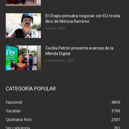
El Chapo pensaba negociar con EU revela
libro de Mónica Ramírez
14 julio, 2022
Cecilia Patrón presenta avances de la
Mérida Digital
4 noviembre, 2025
CATEGORÍA POPULAR
Nacional
4809
Yucatán
3706
Quintana Roo
2581
Sin categoría
761