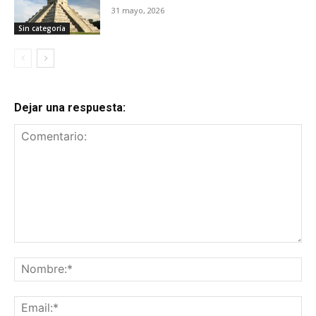
31 mayo, 2026
Sin categoría
Dejar una respuesta:
Comentario:
No
Ema