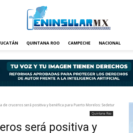
YUCATÁN
QUINTANA ROO
CAMPECHE
NACIONAL
da de cruceros será positiva y benéfica para Puerto Morelos: Sedetur
Quintana Roo
eros será positiva y